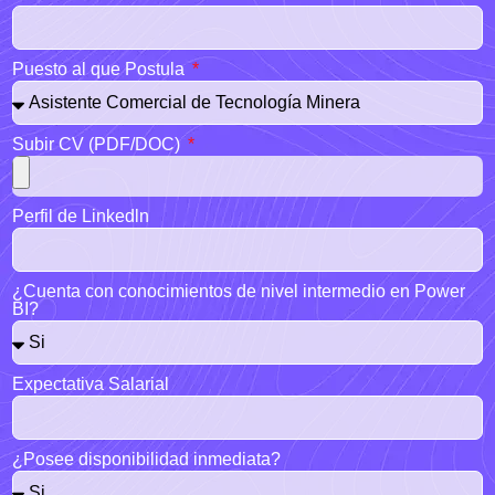
Puesto al que Postula
Subir CV (PDF/DOC)
Perfil de Linkedln
¿Cuenta con conocimientos de nivel intermedio en Power
BI?
Expectativa Salarial
¿Posee disponibilidad inmediata?